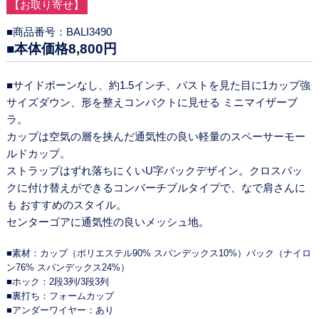
【お取り寄せ】
■商品番号：BALI3490
■本体価格8,800円
■サイドボーンなし、約1.5インチ、バストを見た目に1カップ強
サイズダウン、形を整えコンパクトに見せる ミニマイザーブ
ラ。
カップは空気の層を挟んだ通気性の良い軽量のスペーサーモー
ルドカップ。
ストラップはずれ落ちにくいU字バックデザイン。クロスバッ
クに付け替えができるコンバーチブルタイプで、なで肩さんに
も おすすめのスタイル。
センターゴアに通気性の良いメッシュ地。
■素材：カップ（ポリエステル90% スパンデックス10%）バック（ナイロ
ン76% スパンデックス24%）
■ホック：2段3列/3段3列
■裏打ち：フォームカップ
■アンダーワイヤー：あり